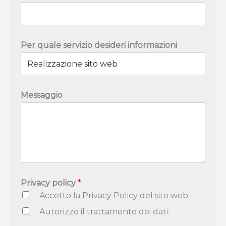
Per quale servizio desideri informazioni
S
Messaggio
i
t
o
N
o
m
e
i
n
Privacy policy
*
f
Accetto la Privacy Policy del sito web.
o
r
Autorizzo il trattamento dei dati.
m