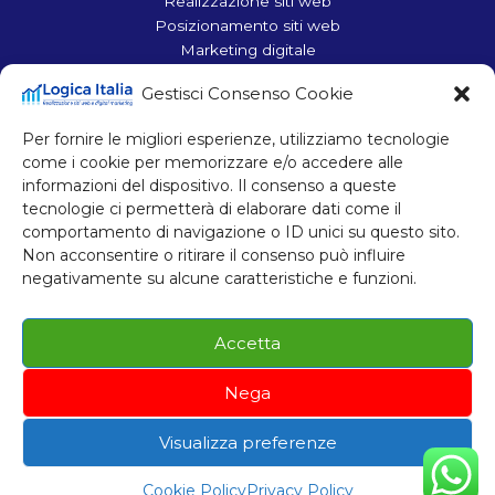
Realizzazione siti web
Posizionamento siti web
Marketing digitale
Ottimizzazione siti web
Gestisci Consenso Cookie
Contatti
Per fornire le migliori esperienze, utilizziamo tecnologie
Corso Francia 110, 10098 Rivoli (TO)
come i cookie per memorizzare e/o accedere alle
Tel.: +39 011 957 60 63
informazioni del dispositivo. Il consenso a queste
Mobile: +39 340 696 71 93
tecnologie ci permetterà di elaborare dati come il
comportamento di navigazione o ID unici su questo sito.
Mobile: +39 380 728 03 68
Non acconsentire o ritirare il consenso può influire
Email: info@logicaitalia.com
negativamente su alcune caratteristiche e funzioni.
P. IVA 11048330010
Accetta
Nega
Cookie Policy
Privacy Policy
Visualizza preferenze
Copyright © 2026 Logica Italia
Cookie Policy
Privacy Policy