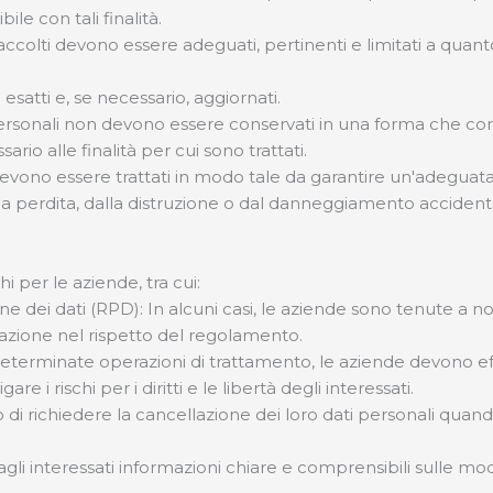
le con tali finalità.
raccolti devono essere adeguati, pertinenti e limitati a quanto
esatti e, se necessario, aggiornati.
ersonali non devono essere conservati in una forma che conse
rio alle finalità per cui sono trattati.
devono essere trattati in modo tale da garantire un'adeguat
alla perdita, dalla distruzione o dal danneggiamento accidenta
i per le aziende, tra cui:
e dei dati (RPD): In alcuni casi, le aziende sono tenute a 
zazione nel rispetto del regolamento.
determinate operazioni di trattamento, le aziende devono ef
re i rischi per i diritti e le libertà degli interessati.
tto di richiedere la cancellazione dei loro dati personali qua
li interessati informazioni chiare e comprensibili sulle moda