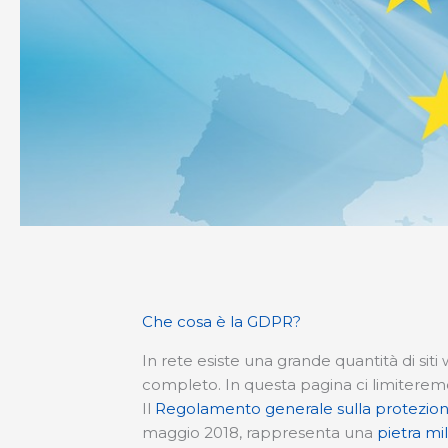
Che cosa è la GDPR?
In rete esiste una grande quantità di si
completo. In questa pagina ci limiteremo
Il
Regolamento generale sulla protezione
maggio 2018, rappresenta una
pietra mi