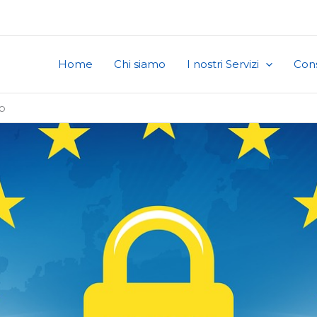
Home
Chi siamo
I nostri Servizi
Cons
b