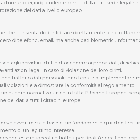
adini europei, indipendentemente dalla loro sede legale, ha l'o
protezione dei dati a livello europeo.
ione che consenta di identificare direttamente o indirettam
ro di telefono, email, ma anche dati biometrici, informazion
osce agli individui il diritto di accedere ai propri dati, di richi
nti azioni legali in caso di violazione dei loro diritti.
e che trattano dati personali sono tenute a implementare 
uali violazioni e a dimostrare la conformità al regolamento.
un quadro normativo unico in tutta l'Unione Europea, semplif
 dei dati a tutti i cittadini europei.
i deve avvenire sulla base di un fondamento giuridico legitti
imento di un legittimo interesse.
 devono essere raccolti e trattati per finalità specifiche, esp