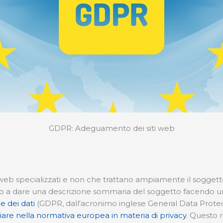
GDPR: Adeguamento dei siti web
ti web specializzati e non che trattano ampiamente il sogget
 a dare una descrizione sommaria del soggetto facendo unica
 dei dati
(GDPR, dall'acronimo inglese General Data Protect
liare nella normativa europea in materia di privacy
. Questo 