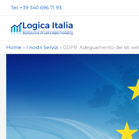
Vai
Tel. +39 340 696 71 93
al
contenuto
Home
I nostri Servizi
GDPR: Adeguamento dei siti we