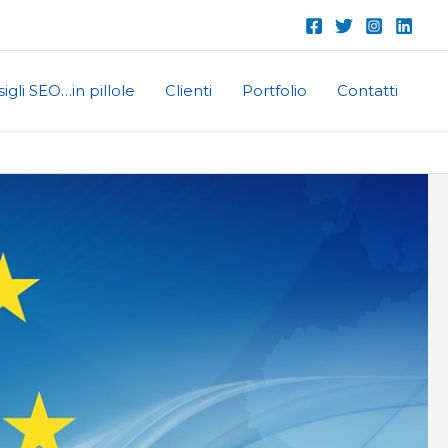
igli SEO…in pillole
Clienti
Portfolio
Contatti