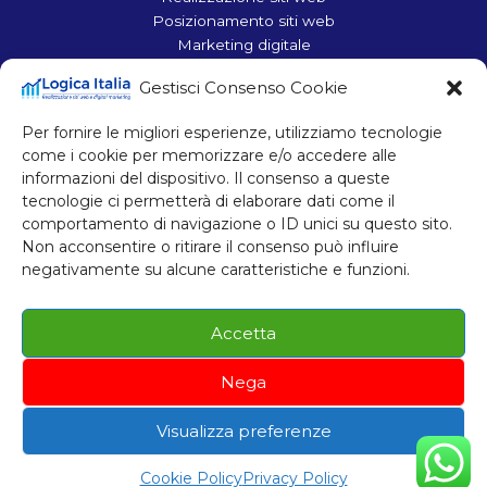
Posizionamento siti web
Marketing digitale
Ottimizzazione siti web
Gestisci Consenso Cookie
Contatti
Per fornire le migliori esperienze, utilizziamo tecnologie
Corso Francia 110, 10098 Rivoli (TO)
come i cookie per memorizzare e/o accedere alle
Tel.: +39 011 957 60 63
informazioni del dispositivo. Il consenso a queste
Mobile: +39 340 696 71 93
tecnologie ci permetterà di elaborare dati come il
comportamento di navigazione o ID unici su questo sito.
Mobile: +39 380 728 03 68
Non acconsentire o ritirare il consenso può influire
Email: info@logicaitalia.com
negativamente su alcune caratteristiche e funzioni.
P. IVA 11048330010
Accetta
Nega
Cookie Policy
Privacy Policy
Visualizza preferenze
Copyright © 2026 Logica Italia
Cookie Policy
Privacy Policy