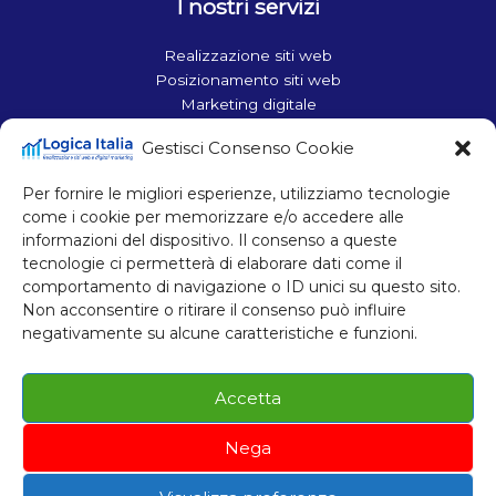
I nostri servizi
Realizzazione siti web
Posizionamento siti web
Marketing digitale
Ottimizzazione siti web
Gestisci Consenso Cookie
Contatti
Per fornire le migliori esperienze, utilizziamo tecnologie
Corso Francia 110, 10098 Rivoli (TO)
come i cookie per memorizzare e/o accedere alle
Tel.: +39 011 957 60 63
informazioni del dispositivo. Il consenso a queste
Mobile: +39 340 696 71 93
tecnologie ci permetterà di elaborare dati come il
comportamento di navigazione o ID unici su questo sito.
Mobile: +39 380 728 03 68
Non acconsentire o ritirare il consenso può influire
Email: info@logicaitalia.com
negativamente su alcune caratteristiche e funzioni.
P. IVA 11048330010
Accetta
Nega
Cookie Policy
Privacy Policy