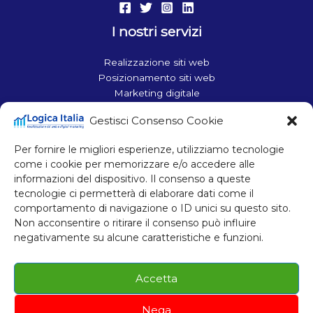
I nostri servizi
Realizzazione siti web
Posizionamento siti web
Marketing digitale
Ottimizzazione siti web
Gestisci Consenso Cookie
Contatti
Per fornire le migliori esperienze, utilizziamo tecnologie
Corso Francia 110, 10098 Rivoli (TO)
come i cookie per memorizzare e/o accedere alle
Tel.: +39 011 957 60 63
informazioni del dispositivo. Il consenso a queste
Mobile: +39 340 696 71 93
tecnologie ci permetterà di elaborare dati come il
comportamento di navigazione o ID unici su questo sito.
Mobile: +39 380 728 03 68
Non acconsentire o ritirare il consenso può influire
Email: info@logicaitalia.com
negativamente su alcune caratteristiche e funzioni.
P. IVA 11048330010
Accetta
Nega