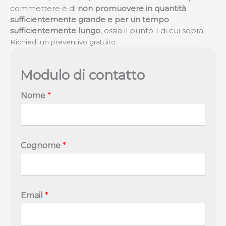
commettere è di
non promuovere in quantità
sufficientemente grande e per un tempo
sufficientemente lungo
, ossia il punto 1 di cui sopra.
Richiedi un preventivo gratuito
Modulo di contatto
E
Nome
*
m
a
i
l
S
Cognome
*
i
t
o
w
e
Email
*
b