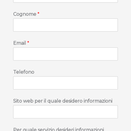
d
Cognome
*
e
s
i
d
e
Email
*
r
o
S
i
t
Telefono
o
q
u
a
l
Sito web per il quale desidero informazioni
e
Per quale servizio desideri informazioni