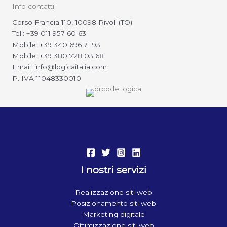
Info contatti
Corso Francia 110, 10098 Rivoli (TO)
Tel.: +39 011 957 60 63
Mobile: +39 340 696 71 93
Mobile: +39 380 728 03 68
Email: info@logicaitalia.com
P. IVA 11048330010
I nostri servizi
Realizzazione siti web
Posizionamento siti web
Marketing digitale
Ottimizzazione siti web